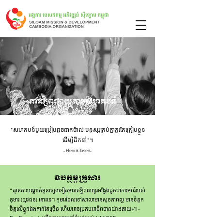
ការផ្សព្វផ្សាយតាមសហគមន៍
"សហគមន៍មួយប្រៀបដូចជាកប៉ាល់ មនុស្សគ្រប់គ្នាគួរតែត្រៀមខ្លួន
ដើម្បីដឹកនាំ"។
- Henrik Ibsen-
ឧបត្ថម្ភគ្រួសារ
“គ្មានការបណ្តាក់ទុនផ្សេងទៀតមានឥទ្ធិពលយូរអង្វែងដូចជាការអប់រំរបស់
កុមារ (យុវជន) នោះទេ។ កុមារ​ដែល​ទៅ​សាលា​មាន​សុខភាព​ល្អ មាន​ទំនុក​
ចិត្ត​លើ​ខ្លួន​ឯង​កាន់​តែ​ច្រើន ហើយ​អាច​ប្រកប​អាជីព​បាន​យ៉ាង​ងាយ»។ -