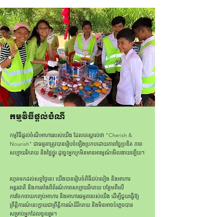
កម្មវិធីផ្តល់ចំណី
កម្មវិធីផ្តល់ចំណីអាហាររបស់យើង ដែលគេស្គាល់ថា "Cherish &
Nourish" ជាធម្មតាត្រូវបានរៀបចំឡើងប្រកបដោយភាពច្នៃប្រឌិត ភាព
សប្បាយរីករាយ និងថ្លៃថ្នូរ ដូច្នេះអ្នកក្រមិនមានអារម្មណ៍មើលងាយឡើយ។
រហូតមកដល់សព្វថ្ងៃនេះ យើងបានរៀបចំពិធីជប់លៀង និងអាហារ
អន្តរជាតិ និងការតាំងពិព័រណ៍ភាពសប្បាយរីក​រាយ បន្ថែមពីលើ
ការចែកចាយកញ្ចប់អាហារ និងអាហារធម្មតារបស់យើង ដើម្បីជួយធ្វើឱ្យ
ព្រឹត្តិការណ៍នេះក្លាយជាព្រឹត្តិការណ៍ដ៏រីករាយ និងមិនអាចបំភ្លេចបាន
សម្រាប់អ្នកដែលចូលរួម។ ​