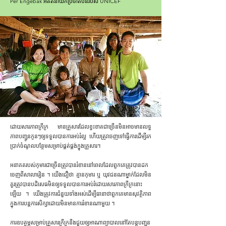
Per Engebak អតីតនាយកប្រចាំតំបន់របស់ UNICEF
ដោយសារភាពក្រីក្រ មានគ្រួសារដែលខ្វះខាតជាច្រើនមិនអាចមានលទ្ធ
ភាពបញ្ជូនកូនៗឲ្យទទួលបានការអប់រំល្អ ហើយត្រូវចេញទៅធ្វើការដើម្បីរក
ប្រាក់ចំណូលបន្ថែមសម្រាប់ផ្គត់ផ្គង់ក្នុងគ្រួសារ។
អនាគតរបស់កុមារជាច្រើនត្រូវបានរំខាននៅពេលដែលពួកគេត្រូវបានដក
ចេញពីសាលារៀន ។ យើងជឿថា គ្មានកុមារ ឬ យុវជនណាម្នាក់ដែលមិន
គួរត្រូវបានបដិសេធមិនឲ្យទទួលបានការអប់រំដោយសារភាពក្រីក្រនោះ
ឡើយ ។ យើងត្រូវការជំនួយទាំងអស់ដើម្បីធានាថាពួកគេមានសុវត្ថិភាព
ក្នុងការបន្តការសិក្សាដោយមិនមានការរំខានណាមួយ ។
ការឧបត្ថម្ភសម្រាប់គ្រួសារក្រីក្រនឹងជួយឲ្យអាណាព្យាបាលនៅតែបន្តបញ្ជូន