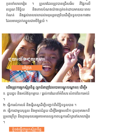
កូនទៅសាលារៀន ។ គ្រួសារដែលត្រូវបានជ្រើសរើស គឺផ្អែកលើ
លក្ខណៈវិនិច្ឆ័យ និងគោលបំណងយ៉ាងហ្មត់ចត់ដោយមានរយៈពេល
កំណត់ និងផ្តល់ពេលវេលាដល់មនុស្សពេញវ័យដើម្បីទទួលបានការងារ
ដែលមានប្រាក់ឈ្នួលជាអចិន្ត្រៃយ៍ ។
ជួយយើង ជួយកុមារ
បរិច្ចាគ
យើង​ត្រូវ​ការ​អ្នក​ស្ម័គ្រ​ចិត្ត (អ្នក​ជំនាញ​ដែល​បាន​បណ្តុះ​បណ្តាល) ដើម្បី៖
១. ជួយជួប និងអប់រំឪពុកម្តាយ / ផ្តល់ការណែនាំអំពីសារៈសំខាន់នៃការអប់រំ
។
២. ធ្វើការសំភាសន៍ និងធ្វើតេស្តដើម្បីបញ្ជាក់ពីសិទ្ធិទទួលបាន ។
៣. ធ្វើការជាមួយបុគ្គល និងម្ចាស់ជំនួយ ដើម្បីរៃអង្គាសថវិកា ជួយកុមារមកពី
គ្រួសារក្រីក្រ និងគ្មានមុខរបរឲ្យអាចមានលទ្ធភាពបន្តការសិក្សានៅសាលារៀន
។
ខ្ញុំ​ចង់​ធ្វើជាអ្នកស្ម័គ្រចិត្ត